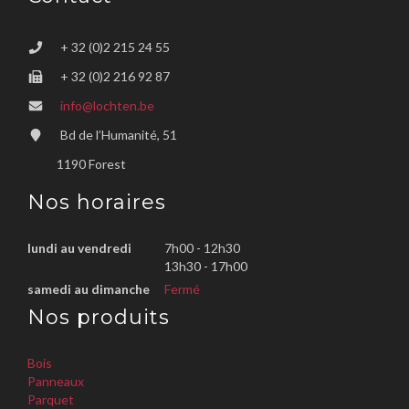
+ 32 (0)2 215 24 55
+ 32 (0)2 216 92 87
info@lochten.be
Bd de l’Humanité, 51
1190 Forest
Nos horaires
lundi au vendredi
7h00 - 12h30
13h30 - 17h00
samedi au dimanche
Fermé
Nos produits
Bois
Panneaux
Parquet