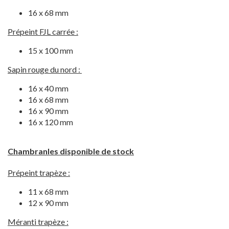
16 x 68 mm
Prépeint FJL carrée :
15 x 100 mm
Sapin rouge du nord :
16 x 40 mm
16 x 68 mm
16 x 90 mm
16 x 120 mm
Chambranles disponible de stock
Prépeint trapèze :
11 x 68 mm
12 x 90 mm
Méranti trapèze :