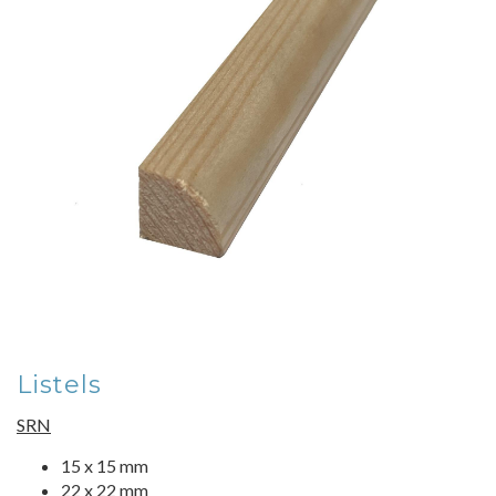
Listels
SRN
15 x 15 mm
22 x 22 mm