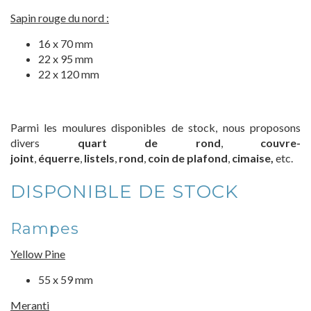
Sapin rouge du nord :
16 x 70 mm
22 x 95 mm
22 x 120 mm
Parmi les moulures disponibles de stock, nous proposons
divers
quart de rond
,
couvre-
joint
,
équerre
,
listels
,
rond
,
coin de plafond
,
cimaise,
etc.
DISPONIBLE DE STOCK
Rampes
Yellow Pine
55 x 59 mm
Meranti