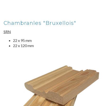
Chambranles "Bruxellois"
SRN
22 x 95 mm
22 x 120 mm