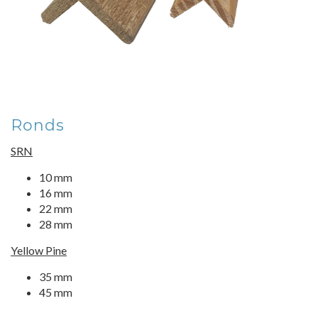
Ronds
SRN
10 mm
16 mm
22 mm
28 mm
Yellow Pine
35 mm
45 mm