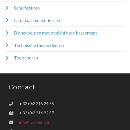
Schuifdeuren
Laminaat binnendeuren
Binnendeuren met onzichtbare kassement
Technische binnendeuren
Toebehoren
Contact
+ 32 (0)2 215 24 55
+ 32 (0)2 216 92 87
info@lochten.be