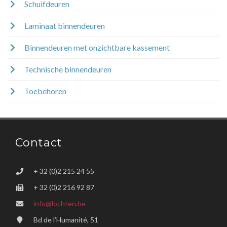
Schuifdeuren
Laminaat binnendeuren
Binnendeuren met onzichtbare kassement
Technische binnendeuren
Toebehoren
Contact
+ 32 (0)2 215 24 55
+ 32 (0)2 216 92 87
info@lochten.be
Bd de l’Humanité, 51